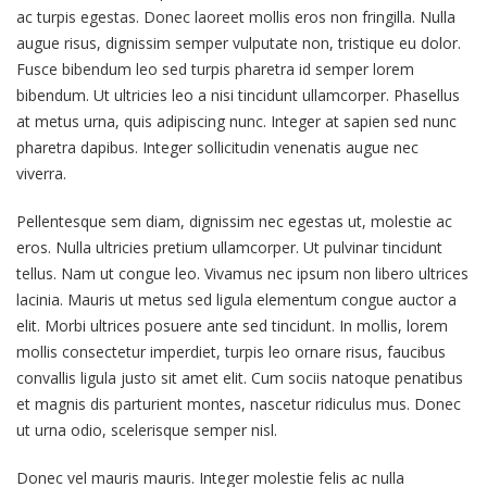
ac turpis egestas. Donec laoreet mollis eros non fringilla. Nulla
augue risus, dignissim semper vulputate non, tristique eu dolor.
Fusce bibendum leo sed turpis pharetra id semper lorem
bibendum. Ut ultricies leo a nisi tincidunt ullamcorper. Phasellus
at metus urna, quis adipiscing nunc. Integer at sapien sed nunc
pharetra dapibus. Integer sollicitudin venenatis augue nec
viverra.
Pellentesque sem diam, dignissim nec egestas ut, molestie ac
eros. Nulla ultricies pretium ullamcorper. Ut pulvinar tincidunt
tellus. Nam ut congue leo. Vivamus nec ipsum non libero ultrices
lacinia. Mauris ut metus sed ligula elementum congue auctor a
elit. Morbi ultrices posuere ante sed tincidunt. In mollis, lorem
mollis consectetur imperdiet, turpis leo ornare risus, faucibus
convallis ligula justo sit amet elit. Cum sociis natoque penatibus
et magnis dis parturient montes, nascetur ridiculus mus. Donec
ut urna odio, scelerisque semper nisl.
Donec vel mauris mauris. Integer molestie felis ac nulla