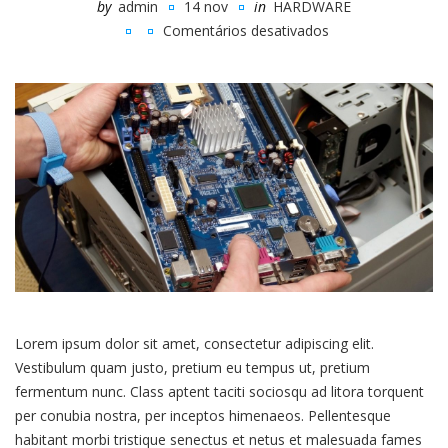
by
admin
14 nov
in
HARDWARE
Comentários desativados
em
How
to
install
a
motherboard
and
CPU
Lorem ipsum dolor sit amet, consectetur adipiscing elit.
Vestibulum quam justo, pretium eu tempus ut, pretium
fermentum nunc. Class aptent taciti sociosqu ad litora torquent
per conubia nostra, per inceptos himenaeos. Pellentesque
habitant morbi tristique senectus et netus et malesuada fames