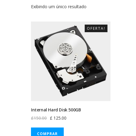
Exibindo um único resultado
OFERTA!
Internal Hard Disk 500GB
Original
Current
£
150.00
£
125.00
price
price
was:
is:
COMPRAR