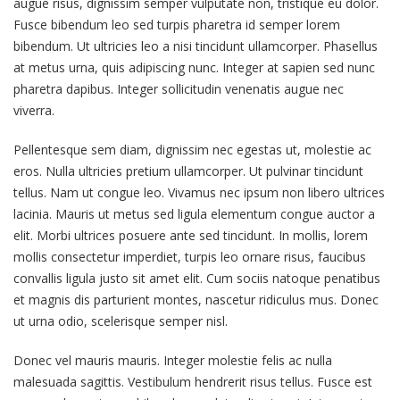
augue risus, dignissim semper vulputate non, tristique eu dolor.
Fusce bibendum leo sed turpis pharetra id semper lorem
bibendum. Ut ultricies leo a nisi tincidunt ullamcorper. Phasellus
at metus urna, quis adipiscing nunc. Integer at sapien sed nunc
pharetra dapibus. Integer sollicitudin venenatis augue nec
viverra.
Pellentesque sem diam, dignissim nec egestas ut, molestie ac
eros. Nulla ultricies pretium ullamcorper. Ut pulvinar tincidunt
tellus. Nam ut congue leo. Vivamus nec ipsum non libero ultrices
lacinia. Mauris ut metus sed ligula elementum congue auctor a
elit. Morbi ultrices posuere ante sed tincidunt. In mollis, lorem
mollis consectetur imperdiet, turpis leo ornare risus, faucibus
convallis ligula justo sit amet elit. Cum sociis natoque penatibus
et magnis dis parturient montes, nascetur ridiculus mus. Donec
ut urna odio, scelerisque semper nisl.
Donec vel mauris mauris. Integer molestie felis ac nulla
malesuada sagittis. Vestibulum hendrerit risus tellus. Fusce est