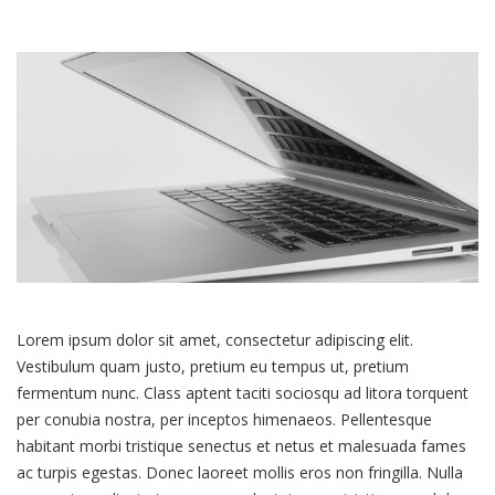
em
What
type
of
laptop
should
I
buy
Lorem ipsum dolor sit amet, consectetur adipiscing elit.
Vestibulum quam justo, pretium eu tempus ut, pretium
fermentum nunc. Class aptent taciti sociosqu ad litora torquent
per conubia nostra, per inceptos himenaeos. Pellentesque
habitant morbi tristique senectus et netus et malesuada fames
ac turpis egestas. Donec laoreet mollis eros non fringilla. Nulla