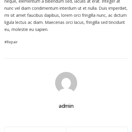
neque, elementum a bibendum sed, iaculis at erat. Integer at
nunc vel diam condimentum interdum ut et nulla. Duis imperdiet,
mi sit amet faucibus dapibus, lorem orci fringilla nunc, ac dictum
ligula lectus ac diam. Maecenas orci lacus, fringilla sed tincidunt
eu, molestie eu sapien.
Repair
admin
Navegação