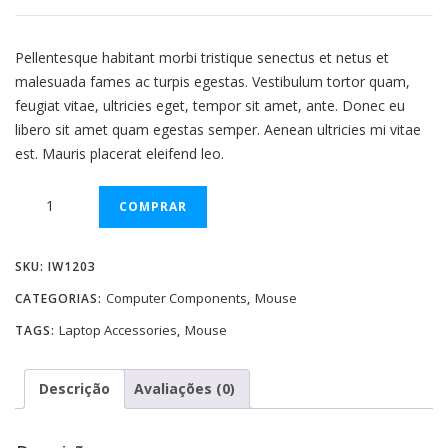
Pellentesque habitant morbi tristique senectus et netus et
malesuada fames ac turpis egestas. Vestibulum tortor quam,
feugiat vitae, ultricies eget, tempor sit amet, ante. Donec eu
libero sit amet quam egestas semper. Aenean ultricies mi vitae
est. Mauris placerat eleifend leo.
USB
COMPRAR
Wired
Mouse
SKU:
IW1203
quantidade
Computer Components
Mouse
CATEGORIAS:
,
Laptop Accessories
Mouse
TAGS:
,
Descrição
Avaliações (0)